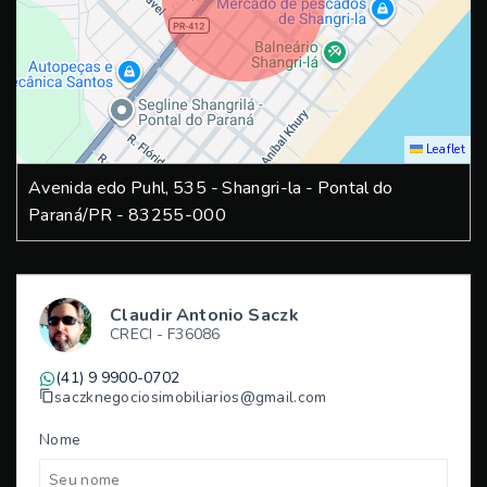
Leaflet
Avenida edo Puhl, 535 - Shangri-la - Pontal do
Paraná/PR
- 83255-000
Claudir Antonio Saczk
CRECI -
F36086
(41) 9 9900-0702
saczknegociosimobiliarios@gmail.com
Nome