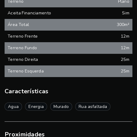
Terreno
Plano
Aceita Financiamento
Sim
Área Total
300m²
Terreno Frente
12m
Terreno Fundo
12m
Terreno Direita
25m
Terreno Esquerda
25m
Características
Agua
Energia
Murado
Rua asfaltada
Proximidades