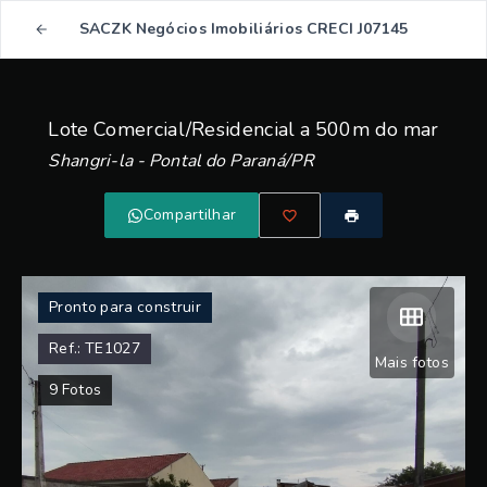
SACZK Negócios Imobiliários CRECI J07145
Lote Comercial/Residencial a 500m do mar
Shangri-la - Pontal do Paraná/PR
Compartilhar
Pronto para construir
Ref.:
TE1027
Mais fotos
9
Fotos