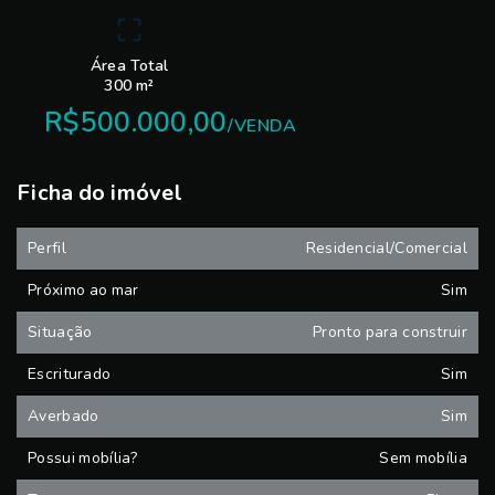
Área Total
300 m²
R$500.000,00
/
VENDA
Ficha do imóvel
Perfil
Residencial/Comercial
Próximo ao mar
Sim
Situação
Pronto para construir
Escriturado
Sim
Averbado
Sim
Possui mobília?
Sem mobília