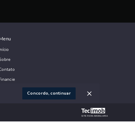
Menu
Início
Sobre
Contato
Financie
Negocie seu Imóvel
Concordo, continuar
SITE PARA IMOBILIARIA