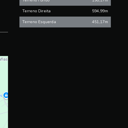
Terreno Fundo
198,17m
Terreno Direita
594,99m
Terreno Esquerda
451,17m