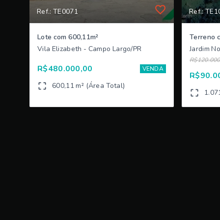
Ref.: TE0071
Ref.: TE1
Lote com 600,11m²
Terreno 
Vila Elizabeth - Campo Largo/PR
Jardim N
R$120.000
R$480.000,00
VENDA
R$90.0
600,11 m² (Área Total)
1.07