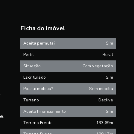
Ficha do imóvel
Aceita permuta?
Sim
Perfil
Rural
Situação
Com vegetação
Escriturado
Sim
Possui mobília?
Sem mobília
.
Terreno
Declive
Aceita Financiamento
Sim
el.
Terreno Frente
133,69m