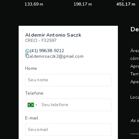
133,69 m
198,17 m
451,17 m
De
Aldemir Antonio Saczk
CRECI -
F32597
(41) 99638-9212
Área
aldemirsaczk2@gmail.com
córr
Apro
Nome
Terr
Ape
Telefone
Loca
E-mail
As i