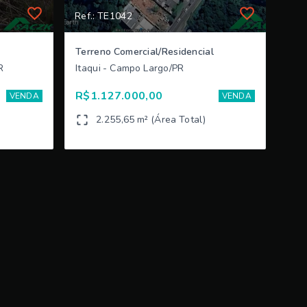
Ref.: TE1042
Terreno Comercial/Residencial
R
Itaqui - Campo Largo/PR
R$1.127.000,00
VENDA
VENDA
2.255,65 m² (Área Total)