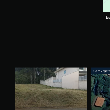
Es
Com veget