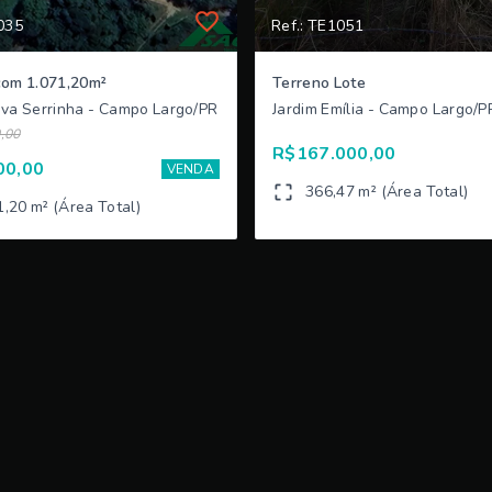
035
Ref.: TE1051
com 1.071,20m²
Terreno Lote
ova Serrinha - Campo Largo/PR
Jardim Emília - Campo Largo/P
,00
R$167.000,00
00,00
VENDA
366,47 m² (Área Total)
1,20 m² (Área Total)