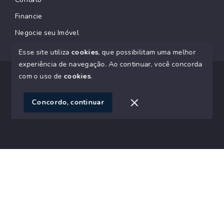
Financie
Negocie seu Imóvel
Esse site utiliza
cookies
, que possibilitam uma melhor
experiência de navegação.
Ao continuar, você concorda
© Copyright 2026 - SACZK Negócios Imobiliários CRECI
com o uso de
cookies
.
J07145 - Todos os direitos reservados
Concordo, continuar
SITE PARA IMOBILIARIA
Início
Histórico
Favoritos