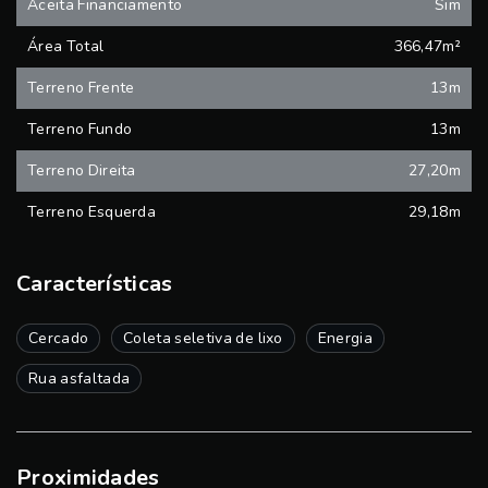
Aceita Financiamento
Sim
Área Total
366,47m²
Terreno Frente
13m
Terreno Fundo
13m
Terreno Direita
27,20m
Terreno Esquerda
29,18m
Características
Cercado
Coleta seletiva de lixo
Energia
Rua asfaltada
Proximidades