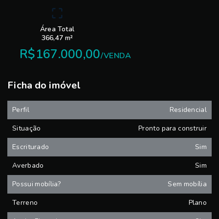
Área Total
366,47 m²
R$167.000,00
/
VENDA
Ficha do imóvel
Perfil
Residencial
Situação
Pronto para construir
Escriturado
Sim
Averbado
Sim
Possui mobília?
Sem mobília
Terreno
Plano