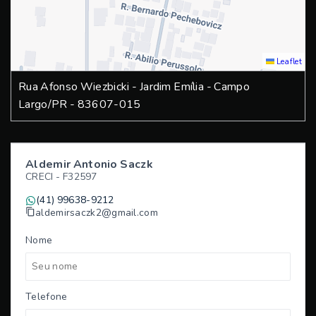
Leaflet
Rua Afonso Wiezbicki - Jardim Emília - Campo
Largo/PR
- 83607-015
Aldemir Antonio Saczk
CRECI -
F32597
(41) 99638-9212
aldemirsaczk2@gmail.com
Nome
Telefone