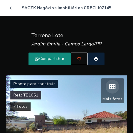
SACZK Negócios Imobiliários CRECI J07145
Terreno Lote
Jardim Emília - Campo Largo/PR
Compartilhar
Pronto para construir
Ref.:
TE1051
Mais fotos
7
Fotos