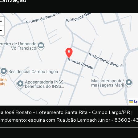
calização
+
−
Le
a José Bonato - Loteamento Santa Rita - Campo Largo/PR |
mplemento: esquina com Rua João Lambach Júnior
- 83602-4