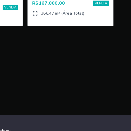
R$167.000,00
VENDA
VENDA
366,47 m² (Área Total)