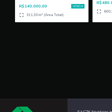
R$480.
R$140.000,00
VENDA
600,
311,30 m² (Área Total)