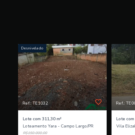
Desnivelado
Ref.: TE1032
Ref.: TE0
Lote com 311,30 m²
Lote com
Loteamento Yara - Campo Largo/PR
Vila Eliz
R$150.000,00