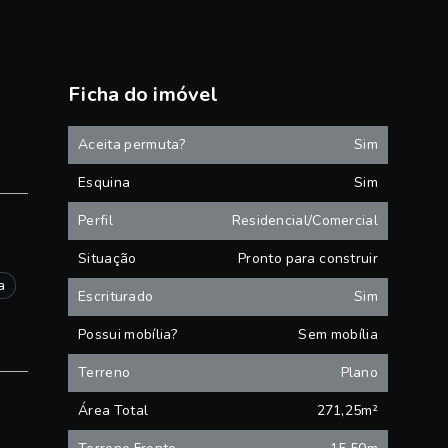
Ficha do imóvel
Aceita permuta?
Sim
Esquina
Sim
Perfil
Residencial/Comercial
Situação
Pronto para construir
a
Escriturado
Sim
Possui mobília?
Sem mobília
Terreno
Plano
Área Total
271,25m²