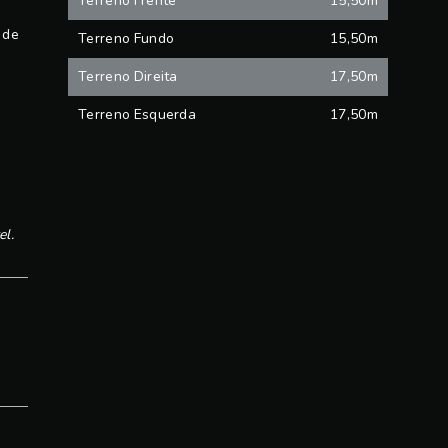
Terreno Frente
15,50m
 de
Terreno Fundo
15,50m
Terreno Direita
17,50m
Terreno Esquerda
17,50m
el.