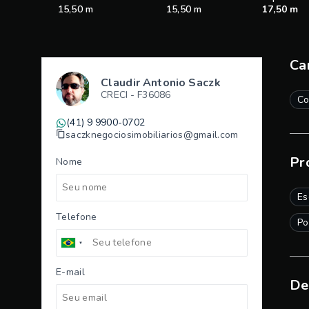
15,50 m
15,50 m
17,50 m
Ca
Claudir Antonio Saczk
CRECI -
F36086
Co
(41) 9 9900-0702
saczknegociosimobiliarios@gmail.com
Pr
Nome
Es
Telefone
Po
E-mail
De