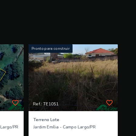
Pronto para construir
Ref.: TE1051
Terreno Lote
 Largo/PR
Jardim Emília - Campo Largo/PR