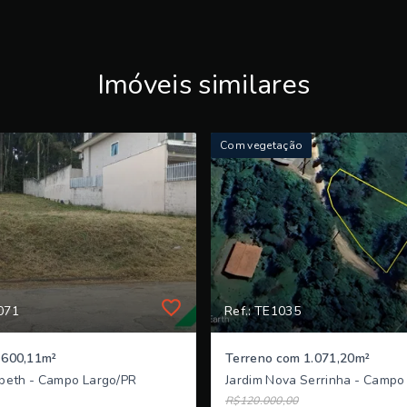
Imóveis similares
Com vegetação
071
Ref.: TE1035
 600,11m²
Terreno com 1.071,20m²
abeth - Campo Largo/PR
Jardim Nova Serrinha - Campo
R$120.000,00