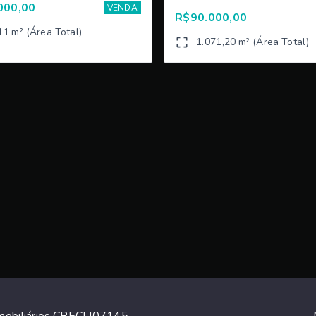
000,00
VENDA
R$90.000,00
11 m² (Área Total)
1.071,20 m² (Área Total)