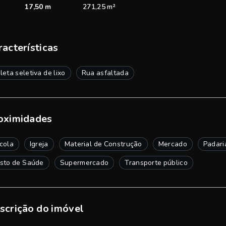
17,50 m
271,25 m²
racterísticas
leta seletiva de lixo
Rua asfaltada
oximidades
cola
Igreja
Material de Construção
Mercado
Padari
sto de Saúde
Supermercado
Transporte público
scrição do imóvel