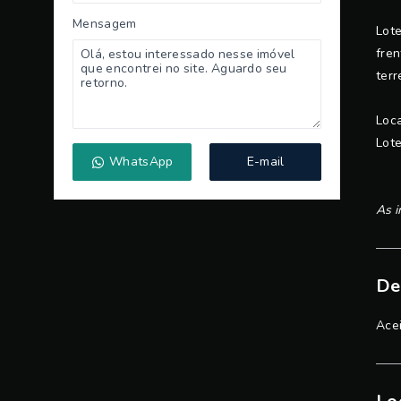
Mensagem
Lote
fren
terr
Loca
Lote
WhatsApp
E-mail
As i
De
Ace