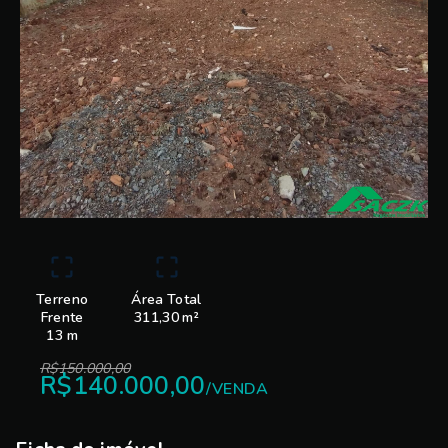
Terreno
Área Total
Frente
311,30 m²
13 m
R$150.000,00
R$140.000,00
/
VENDA