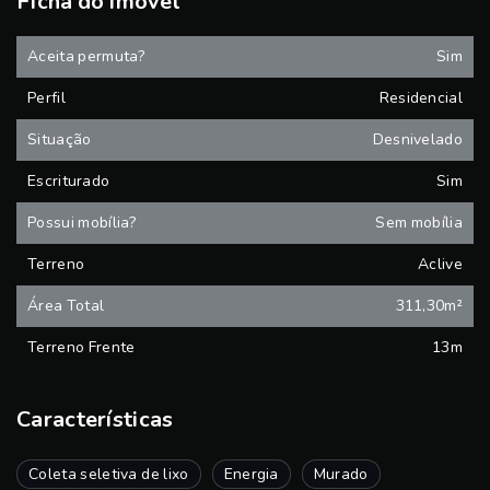
Ficha do imóvel
Aceita permuta?
Sim
Perfil
Residencial
Situação
Desnivelado
Escriturado
Sim
Possui mobília?
Sem mobília
Terreno
Aclive
Área Total
311,30m²
Terreno Frente
13m
Características
Coleta seletiva de lixo
Energia
Murado