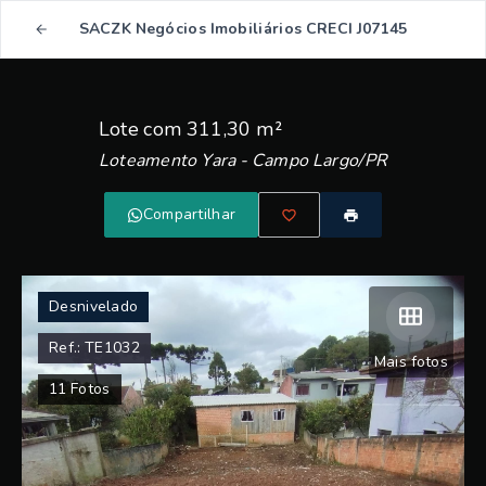
SACZK Negócios Imobiliários CRECI J07145
Lote com 311,30 m²
Loteamento Yara - Campo Largo/PR
Compartilhar
Desnivelado
Ref.:
TE1032
Mais fotos
11
Fotos