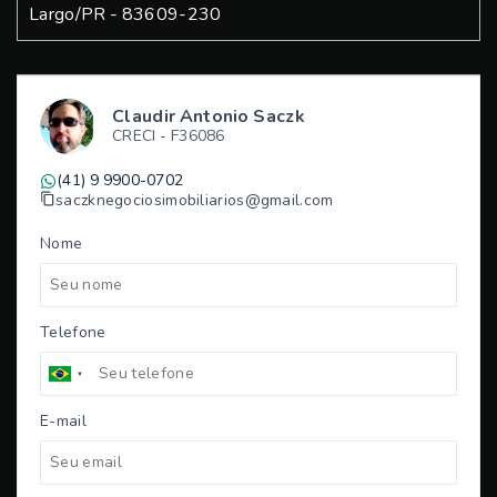
Largo/PR
- 83609-230
Claudir Antonio Saczk
CRECI -
F36086
(41) 9 9900-0702
saczknegociosimobiliarios@gmail.com
Nome
Telefone
E-mail