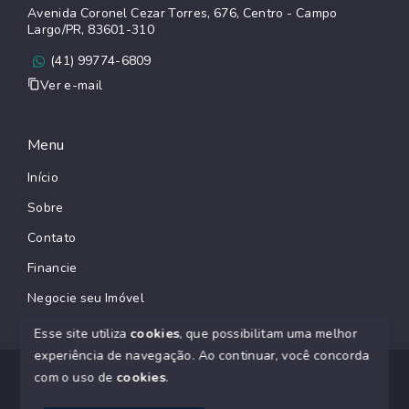
Avenida Coronel Cezar Torres, 676, Centro - Campo
Largo/PR, 83601-310
(41) 99774-6809
Ver e-mail
Menu
Início
Sobre
Contato
Financie
Negocie seu Imóvel
Esse site utiliza
cookies
, que possibilitam uma melhor
experiência de navegação.
Ao continuar, você concorda
© Copyright 2026 - SACZK Negócios Imobiliários CRECI
com o uso de
cookies
.
J07145 - Todos os direitos reservados