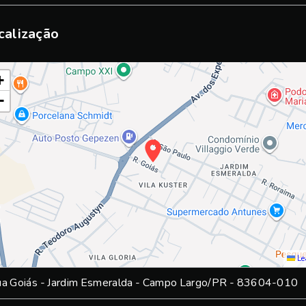
calização
+
−
Le
a Goiás - Jardim Esmeralda - Campo Largo/PR
- 83604-010