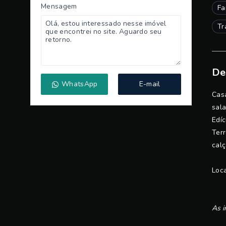
Mensagem
Fa
Tr
De
WhatsApp
E-mail
Casa
sala
Edíc
Terr
calç
Loca
As i