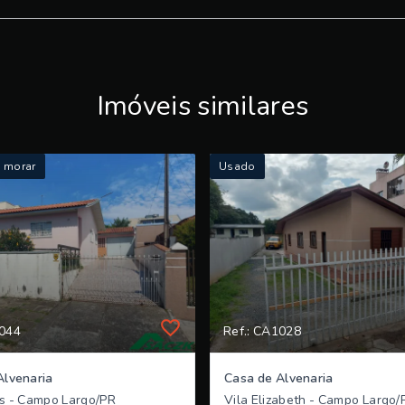
Imóveis similares
a morar
Usado
1044
Ref.: CA1028
Alvenaria
Casa de Alvenaria
s - Campo Largo/PR
Vila Elizabeth - Campo Largo/