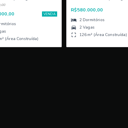
,00
R$580.000,00
000,00
VENDA
2
Dormitórios
rmitórios
2 Vagas
gas
126 m² (Área Construída)
m² (Área Construída)