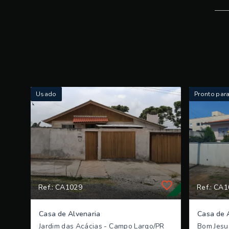
Usado
Pronto par
Ref.: CA1029
Ref.: CA
Casa de Alvenaria
Casa de 
Jardim das Acácias - Campo Largo/PR
Bom Jesu