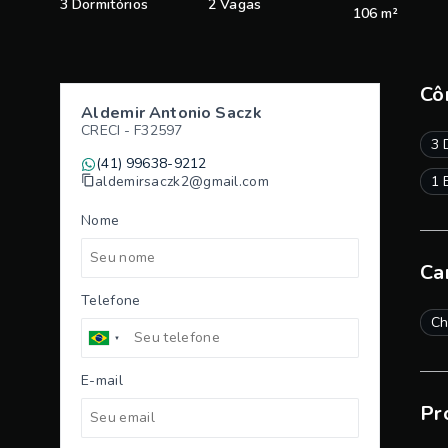
3 Dormitórios
2 Vagas
106 m²
Cô
Aldemir Antonio Saczk
CRECI -
F32597
3 
(41) 99638-9212
aldemirsaczk2@gmail.com
1 
Nome
Ca
Telefone
Ch
E-mail
Pr