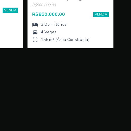
R$900.000,00
VENDA
R$850.000,00
VENDA
3
Dormitórios
4 Vagas
156 m² (Área Construída)