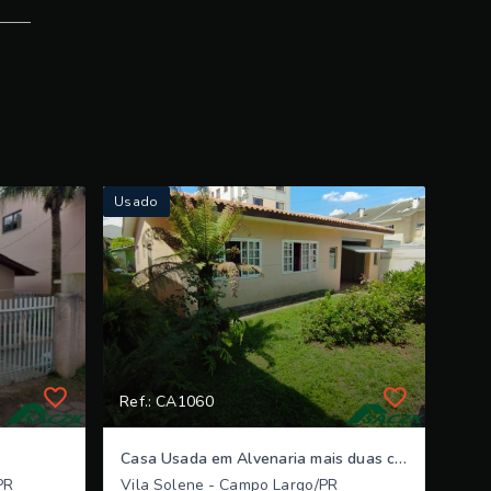
Usado
Ref.: CA1060
Casa Usada em Alvenaria mais duas casas de madeira
PR
Vila Solene - Campo Largo/PR