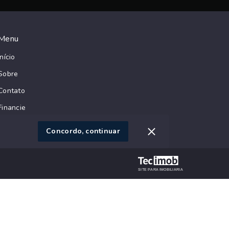
Menu
Início
Sobre
Contato
Financie
Negocie seu Imóvel
Concordo, continuar
SITE PARA IMOBILIARIA