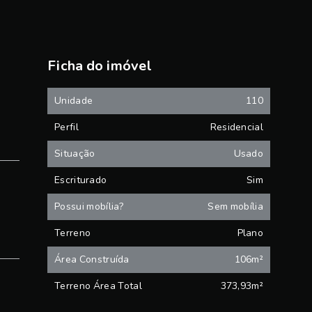
Ficha do imóvel
Unidade
110
Perfil
Residencial
Situação
Usado
Escriturado
Sim
Possui mobília?
Sem mobília
Terreno
Plano
Área Construída
106m²
Terreno Área Total
373,93m²