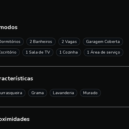
modos
Dormitórios
2 Banheiros
2 Vagas
Garagem Coberta
Escritório
1 Sala de TV
1 Cozinha
1 Área de serviço
racterísticas
urrasqueira
Grama
Lavanderia
Murado
oximidades