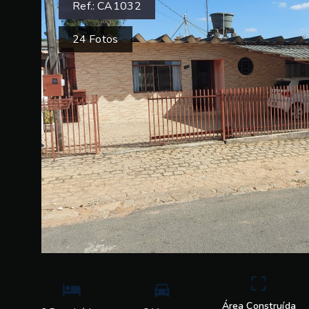
Ref.:
CA1032
24
Fotos
Área Construída