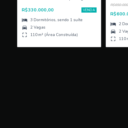
R$650.000
R$330.000,00
VENDA
R$600.
3
Dormitórios
, sendo
1
suíte
2
Do
2 Vagas
2 Va
110 m² (Área Construída)
110 