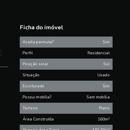
Ficha do imóvel
Aceita permuta?
Sim
Perfil
Residencial
Posição solar
Sul
Situação
Usado
Escriturado
Sim
Possui mobília?
Sem mobília
Terreno
Plano
Área Construída
160m²