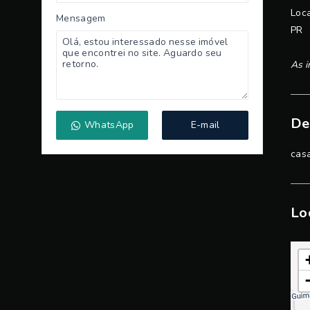
Loca
Mensagem
PR
As i
De
WhatsApp
E-mail
cas
Lo