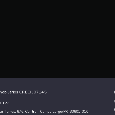
obiliários CRECI J07145
001-55
ar Torres, 676, Centro - Campo Largo/PR, 83601-310