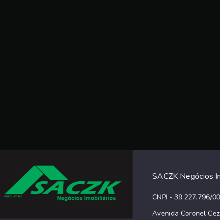
SACZK Negócios Im
CNPJ - 39.227.796/0
Avenida Coronel Cez