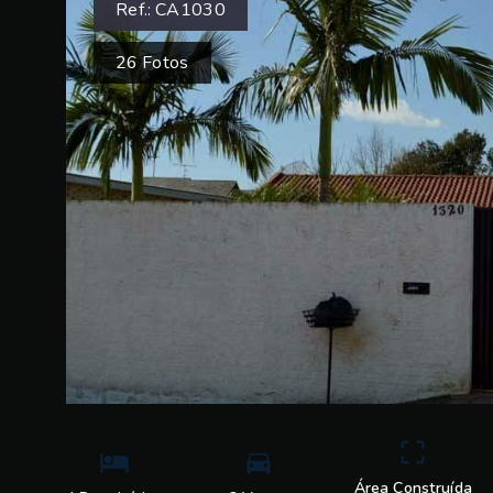
Ref.:
CA1030
26
Fotos
Área Construída