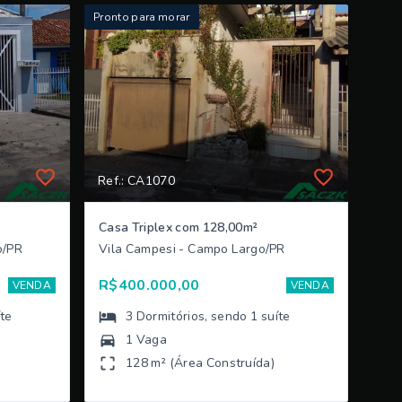
Pronto para morar
Ref.: CA1070
Casa Triplex com 128,00m²
o/PR
Vila Campesi - Campo Largo/PR
R$400.000,00
VENDA
VENDA
íte
3
Dormitórios
, sendo
1
suíte
1 Vaga
128 m² (Área Construída)