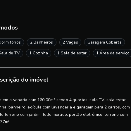
modos
Dormitórios
2 Banheiros
2 Vagas
Garagem Coberta
Sala de TV
1 Cozinha
1 Sala de estar
1 Área de serviço
scrição do imóvel
 em alvenaria com 160,00m² sendo 4 quartos, sala TV, sala estar,
nha, banheiro, edícula com lavanderia e garagem para 2 carros, com
o terreno com jardim, todo murado, portão eletrônico, terreno com
,77m².