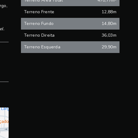
Terreno Área Total
470,77m²
rgo,
Terreno Frente
12,88m
Terreno Fundo
14,80m
el.
Terreno Direita
36,03m
Terreno Esquerda
29,90m