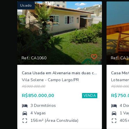
Usado
Ref.: CA1060
Ref.: CA
Casa Usada em Alvenaria mais duas casas de madeira
Casa Mis
Vila Solene - Campo Largo/PR
Loteamen
R$900.000,00
R$900.000
R$850.000,00
R$750.
VENDA
3
Dormitórios
4
Do
4 Vagas
1 Va
156 m² (Área Construída)
405 