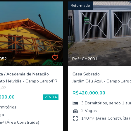
Reformado
1052
Ref.: CA2001
ta / Academia de Natação
Casa Sobrado
to Helvidia - Campo Largo/PR
Jardim Céu Azul - Campo Larg
,00
R$420.000,00
000,00
VENDA
3
Dormitórios
, sendo
1
su
rmitórios
2 Vagas
ga
140 m² (Área Construída)
m² (Área Construída)