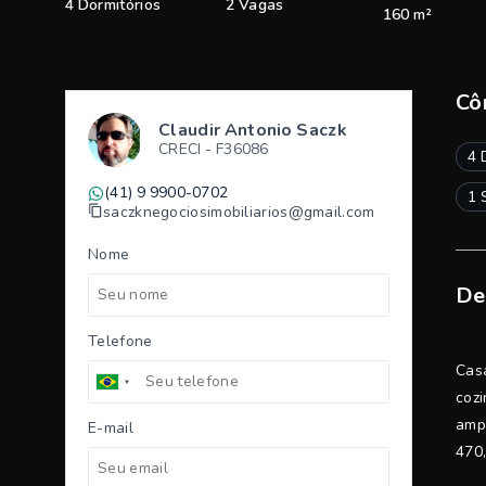
4 Dormitórios
2 Vagas
160 m²
Cô
Claudir Antonio Saczk
CRECI -
F36086
4 
(41) 9 9900-0702
1 
saczknegociosimobiliarios@gmail.com
Nome
De
Telefone
Casa
cozi
ampl
E-mail
470