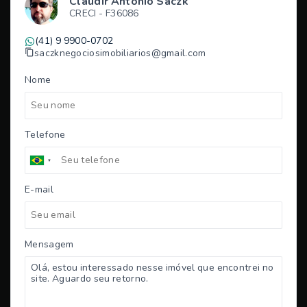
Claudir Antonio Saczk
CRECI -
F36086
(41) 9 9900-0702
saczknegociosimobiliarios@gmail.com
Nome
Telefone
E-mail
Mensagem