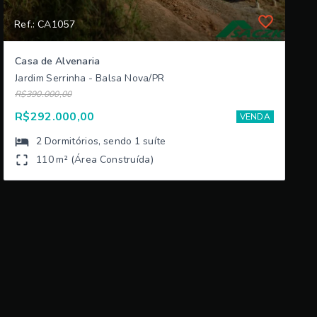
Ref.: CA1057
Casa de Alvenaria
Jardim Serrinha - Balsa Nova/PR
R$390.000,00
R$292.000,00
VENDA
2
Dormitórios
, sendo
1
suíte
110 m² (Área Construída)