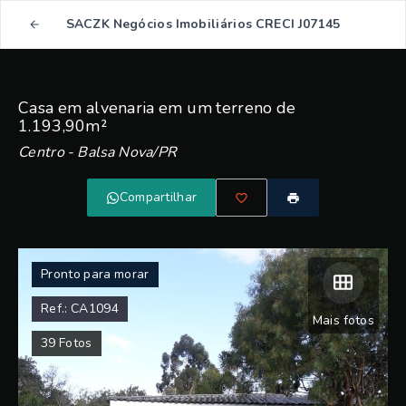
SACZK Negócios Imobiliários CRECI J07145
Casa em alvenaria em um terreno de
1.193,90m²
Centro - Balsa Nova/PR
Compartilhar
Pronto para morar
Ref.:
CA1094
Mais fotos
39
Fotos