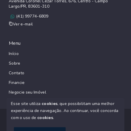
Avenida Coronel Cezar Torres, 676, Centro - Campo
Largo/PR, 83601-310
(41) 99774-6809
Ver e-mail
Menu
Início
Sobre
Contato
Financie
Negocie seu Imóvel
Esse site utiliza
cookies
, que possibilitam uma melhor
experiência de navegação.
Ao continuar, você concorda
© Copyright 2026 - SACZK Negócios Imobiliários CRECI
com o uso de
cookies
.
J07145 - Todos os direitos reservados