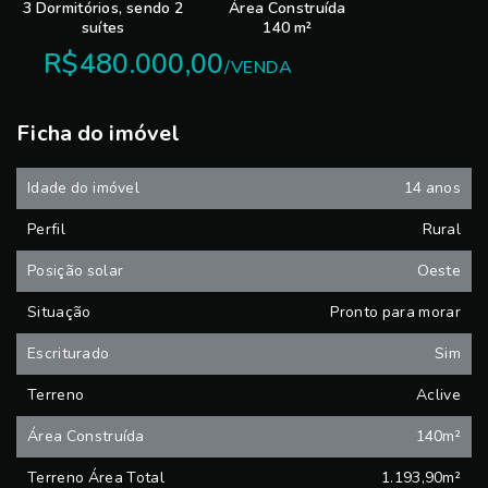
3 Dormitórios, sendo 2
Área Construída
suítes
140 m²
R$480.000,00
/
VENDA
Ficha do imóvel
Idade do imóvel
14 anos
Perfil
Rural
Posição solar
Oeste
Situação
Pronto para morar
Escriturado
Sim
Terreno
Aclive
Área Construída
140m²
Terreno Área Total
1.193,90m²