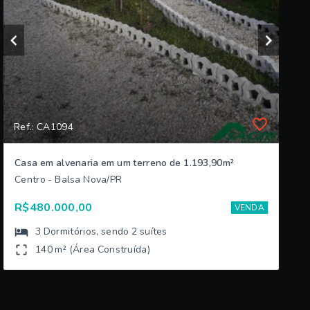
Ref.: CA1094
Casa em alvenaria em um terreno de 1.193,90m²
Centro - Balsa Nova/PR
R$480.000,00
VENDA
3
Dormitórios
, sendo
2
suítes
140 m² (Área Construída)