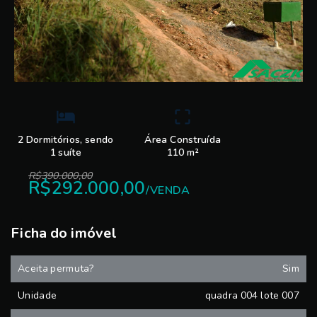
2 Dormitórios, sendo
Área Construída
1 suíte
110 m²
R$390.000,00
R$292.000,00
/
VENDA
Ficha do imóvel
Aceita permuta?
Sim
Unidade
quadra 004 lote 007