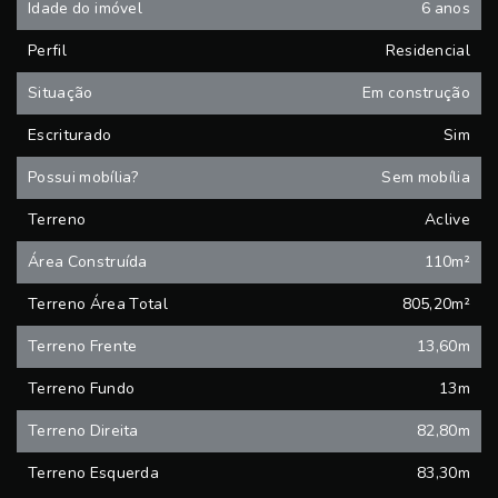
Idade do imóvel
6 anos
Perfil
Residencial
Situação
Em construção
Escriturado
Sim
Possui mobília?
Sem mobília
Terreno
Aclive
Área Construída
110m²
Terreno Área Total
805,20m²
Terreno Frente
13,60m
Terreno Fundo
13m
Terreno Direita
82,80m
Terreno Esquerda
83,30m